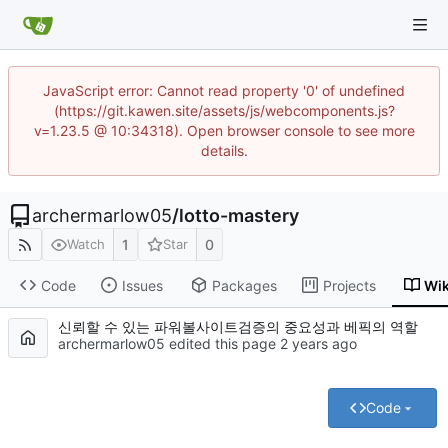
JavaScript error: Cannot read property '0' of undefined
(https://git.kawen.site/assets/js/webcomponents.js?
v=1.23.5 @ 10:34318). Open browser console to see more
details.
archermarlow05
/
lotto-mastery
1
0
Watch
Star
Code
Issues
Packages
Projects
Wik
신뢰할 수 있는 파워볼사이트검증의 중요성과 베픽의 역할
archermarlow05 edited this page
Code